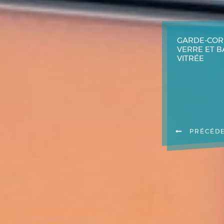
GARDE-COR
VERRE ET 
VITRÉE
PRÉCÉD