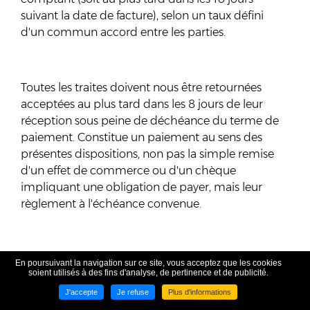
suivant la date de facture), selon un taux défini
d'un commun accord entre les parties.
Toutes les traites doivent nous être retournées
acceptées au plus tard dans les 8 jours de leur
réception sous peine de déchéance du terme de
paiement. Constitue un paiement au sens des
présentes dispositions, non pas la simple remise
d'un effet de commerce ou d'un chèque
impliquant une obligation de payer, mais leur
règlement à l'échéance convenue.
L'acheteur convient que, en cas de paiement non
En poursuivant la navigation sur ce site, vous acceptez que les cookies
soient utilisés à des fins d'analyse, de pertinence et de publicité.
effectué, nous pourrons suspendre ou annuler la
vente et/ou toute autre commande en cours (et ce
J'accepte
Je refuse
Plus d'informations
compris les commandes confirmées), une telle