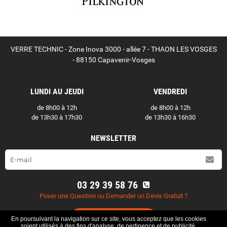
VERRE TECHNIC - Zone Inova 3000 - allée 7 - THAON LES VOSGES
- 88150 Capavenir-Vosges
LUNDI AU JEUDI
VENDREDI
de 8h00 à 12h
de 8h00 à 12h
de 13h30 à 17h30
de 13h30 à 16h30
NEWSLETTER
03 29 39 58 76
Poser une Question ou Demander un Devis Gratuit ?
Contactez-nous
En poursuivant la navigation sur ce site, vous acceptez que les cookies
soient utilisés à des fins d'analyse, de pertinence et de publicité.