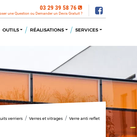
03 29 39 58 76
oser une Question ou Demander un Devis Gratuit ?
OUTILS
RÉALISATIONS
SERVICES
its verriers
Verres et vitrages
Verre anti reflet