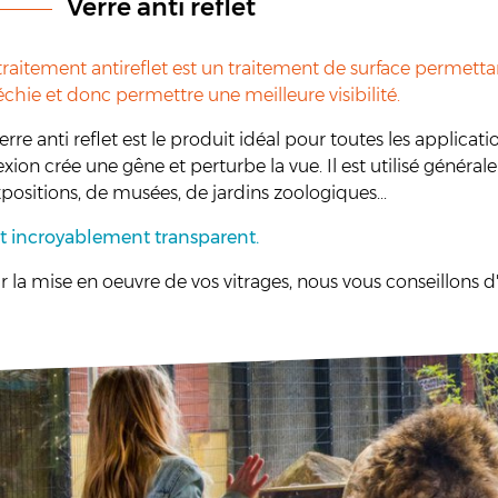
Verre anti reflet
traitement antireflet est un traitement de surface permetta
échie et donc permettre une meilleure visibilité.
erre anti reflet est le produit idéal pour toutes les applica
exion crée une gêne et perturbe la vue. Il est utilisé génér
positions, de musées, de jardins zoologiques...
est incroyablement transparent.
 la mise en oeuvre de vos vitrages, nous vous conseillons d'