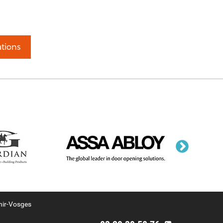
tions
nir-Vosges