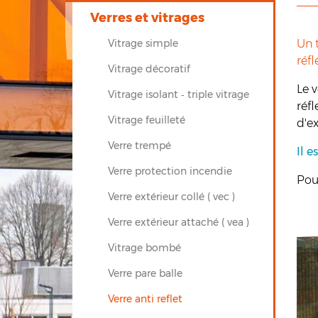
Verres et vitrages
Vitrage simple
Un 
réfl
Vitrage décoratif
Le v
Vitrage isolant ‐ triple vitrage
réfl
Vitrage feuilleté
d'ex
Verre trempé
Il 
Verre protection incendie
Pour
Verre extérieur collé ( vec )
Verre extérieur attaché ( vea )
Vitrage bombé
Verre pare balle
Verre anti reflet