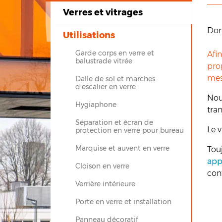
Verres et vitrages
Don
Utilisations
Garde corps en verre et
Afi
balustrade vitrée
prop
mes
Dalle de sol et marches
d'escalier en verre
Nou
Hygiaphone
tra
Séparation et écran de
Le v
protection en verre pour bureau
Marquise et auvent en verre
Tou
app
Cloison en verre
con
Verrière intérieure
Porte en verre et installation
Panneau décoratif