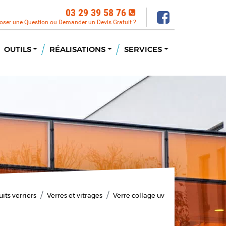
03 29 39 58 76
oser une Question ou Demander un Devis Gratuit ?
OUTILS
RÉALISATIONS
SERVICES
its verriers
Verres et vitrages
Verre collage uv