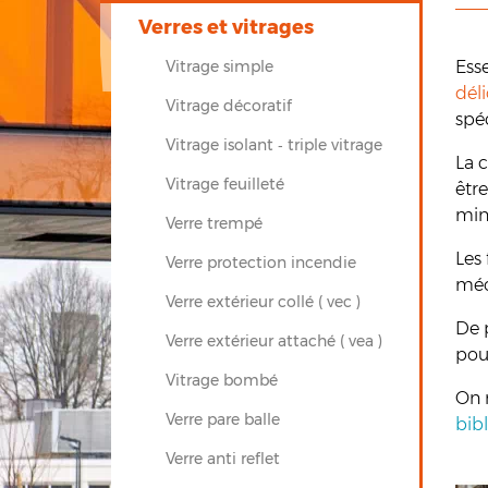
Verres et vitrages
Vitrage simple
Esse
déli
Vitrage décoratif
spéc
Vitrage isolant ‐ triple vitrage
La 
Vitrage feuilleté
êtr
min
Verre trempé
Les 
Verre protection incendie
méc
Verre extérieur collé ( vec )
De p
Verre extérieur attaché ( vea )
pou
Vitrage bombé
On r
Verre pare balle
bib
Verre anti reflet