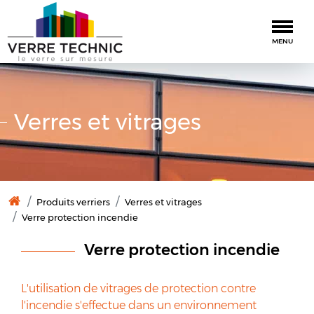
Togg
MENU
Verres et vitrages
Produits verriers
Verres et vitrages
Verre protection incendie
Verre protection incendie
L'utilisation de vitrages de protection contre
l'incendie s'effectue dans un environnement