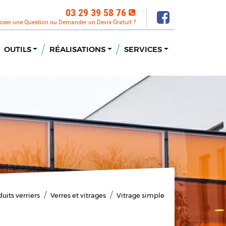
03 29 39 58 76
oser une Question ou Demander un Devis Gratuit ?
OUTILS
RÉALISATIONS
SERVICES
uits verriers
Verres et vitrages
Vitrage simple