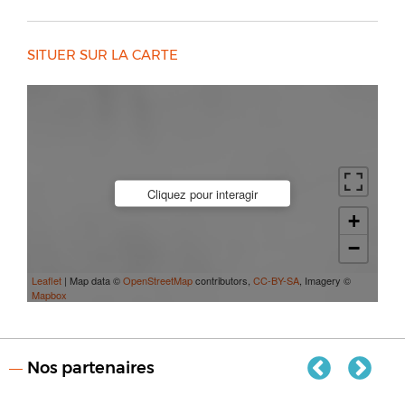
SITUER SUR LA CARTE
Cliquez pour interagir
+
−
Leaflet
| Map data ©
OpenStreetMap
contributors,
CC-BY-SA
, Imagery ©
Mapbox
Nos partenaires