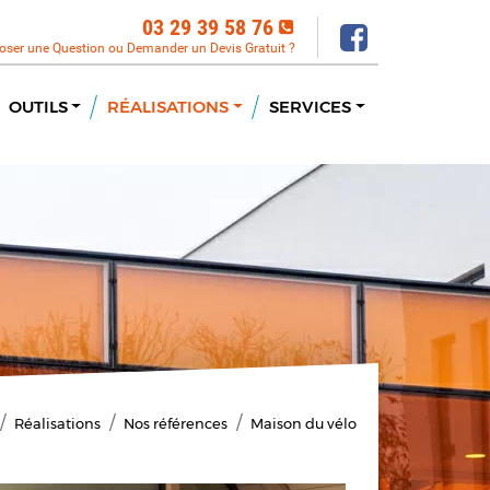
03 29 39 58 76
oser une Question ou Demander un Devis Gratuit ?
OUTILS
RÉALISATIONS
SERVICES
Réalisations
Nos références
Maison du vélo