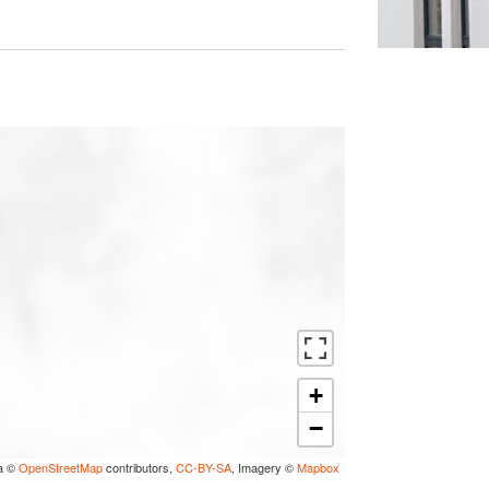
+
−
a ©
OpenStreetMap
contributors,
CC-BY-SA
, Imagery ©
Mapbox