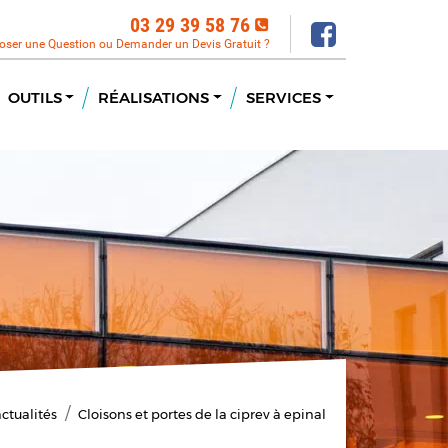
03 29 39 58 76
oser une Question ou Demander un Devis Gratuit ?
OUTILS
RÉALISATIONS
SERVICES
ctualités
Cloisons et portes de la ciprev à epinal