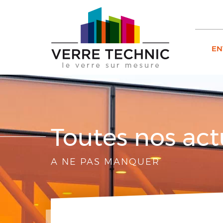
EN
Toutes nos act
A NE PAS MANQUER